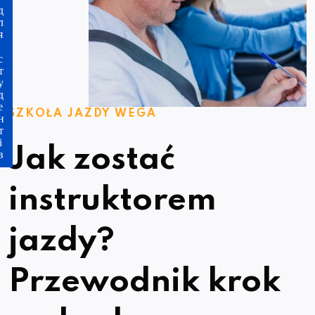
ля студентів
SZKOŁA JAZDY WEGA
Jak zostać
instruktorem
jazdy?
Przewodnik krok