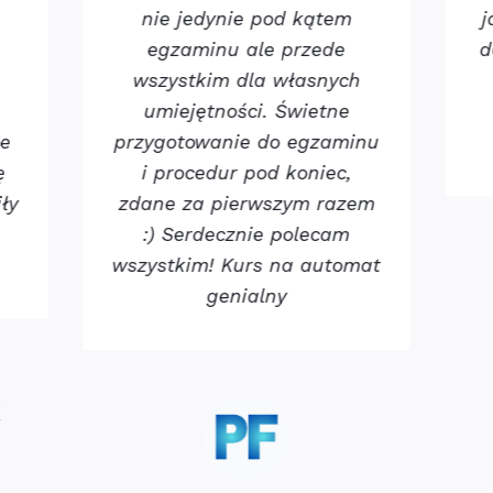
nie jedynie pod kątem
j
egzaminu ale przede
d
wszystkim dla własnych
umiejętności. Świetne
ne
przygotowanie do egzaminu
ę
i procedur pod koniec,
ły
zdane za pierwszym razem
:) Serdecznie polecam
wszystkim! Kurs na automat
genialny