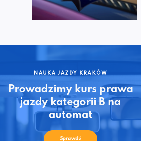
NAUKA JAZDY KRAKÓW
Prowadzimy kurs prawa
jazdy kategorii B na
automat
Sprawdź