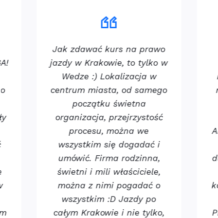
Jak zdawać kurs na prawo
A!
jazdy w Krakowie, to tylko w
Wedze :) Lokalizacja w
 o
centrum miasta, od samego
początku świetna
ły
organizacja, przejrzystość
procesu, można we
A
ć
wszystkim się dogadać i
umówić. Firma rodzinna,
d
e
świetni i mili właściciele,
w
można z nimi pogadać o
k
wszystkim :D Jazdy po
em
całym Krakowie i nie tylko,
P