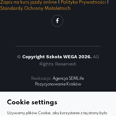
Zapis na kurs jazdy online
|
Polityka Prywatności
|
Standardy Ochrony Małoletnich
©
Copyright Szkoła WEGA 2026.
All
Rights Reserved.
Realizacja:
Agencja SEMLife.
Pozycjonowanie Kraków
Cookie settings
Używamy plików Cookie, aby korzystanie z tej strony było