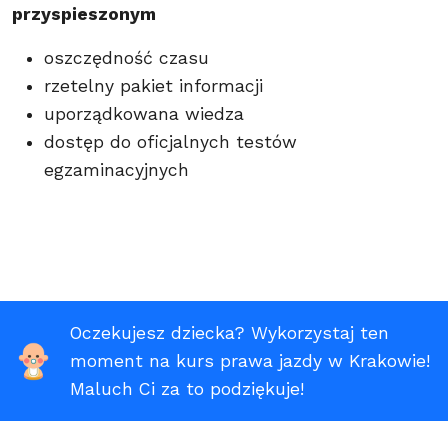
przyspieszonym
oszczędność czasu
rzetelny pakiet informacji
uporządkowana wiedza
dostęp do oficjalnych testów
egzaminacyjnych
Oczekujesz dziecka? Wykorzystaj ten
moment na kurs prawa jazdy w Krakowie!
Maluch Ci za to podziękuje!