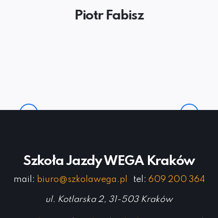
Piotr Fabisz
Previous
Next
Szkoła Jazdy WEGA Kraków
mail:
biuro@szkolawega.pl
tel:
609 200 364
ul. Kotlarska 2, 31-503 Kraków