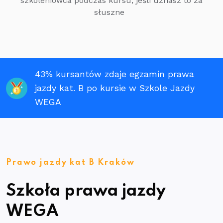
szkoleniowca podczas kursu, jeśli uznasz to za
słuszne
43% kursantów zdaje egzamin prawa
jazdy kat. B po kursie w Szkole Jazdy
WEGA
Prawo jazdy kat B Kraków
Szkoła prawa jazdy
WEGA