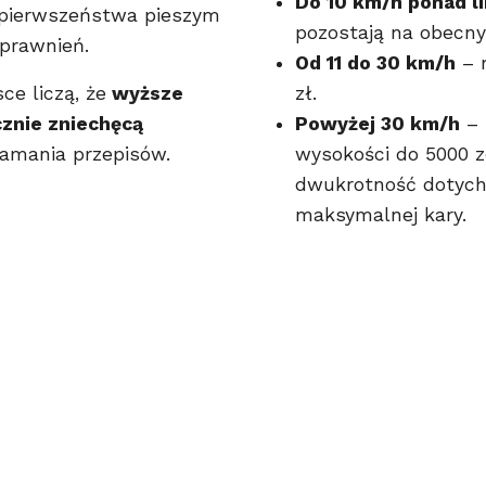
Do 10 km/h ponad li
 pierwszeństwa pieszym
pozostają na obecn
uprawnień.
Od 11 do 30 km/h
– 
ce liczą, że
wyższe
zł.
znie zniechęcą
Powyżej 30 km/h
– 
amania przepisów.
wysokości do 5000 zł
dwukrotność dotyc
maksymalnej kary.