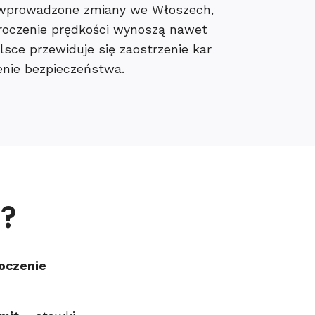
j wprowadzone zmiany we Włoszech,
roczenie prędkości wynoszą nawet
lsce przewiduje się zaostrzenie kar
enie bezpieczeństwa.
j?
oczenie