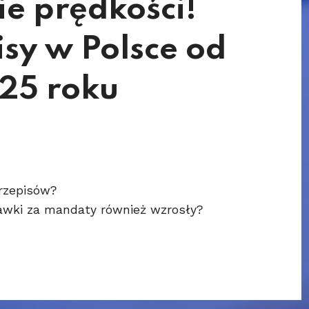
e prędkości!
sy w Polsce od
025 roku
przepisów?
tawki za mandaty również wzrosły?