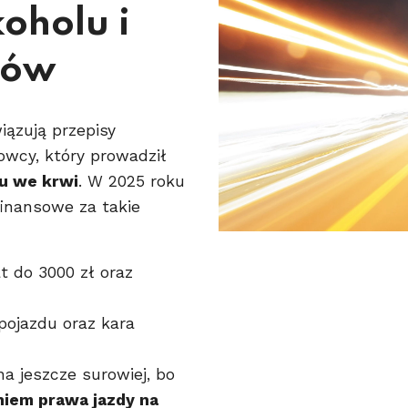
oholu i
ków
ązują przepisy
owcy, który prowadził
lu we krwi
. W 2025 roku
inansowe za takie
 do 3000 zł oraz
pojazdu oraz kara
a jeszcze surowiej, bo
iem prawa jazdy na