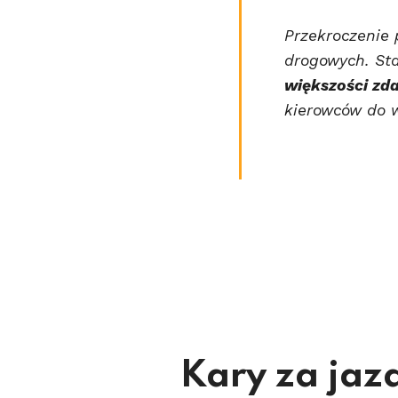
Przekroczenie 
drogowych. Sta
większości zd
kierowców do w
Kary za jaz