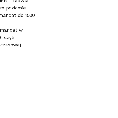
mit
– stawki
ym poziomie.
mandat do 1500
mandat w
, czyli
hczasowej