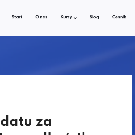
Start
O nas
Kursy
Blog
Cennik
datu za