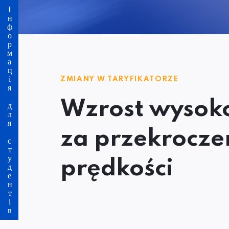
Інформація для студентів
ZMIANY W TARYFIKATORZE
Wzrost wysoko
za przekrocze
prędkości