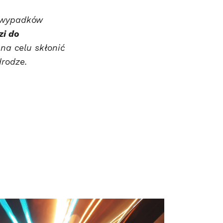
n wypadków
zi do
na celu skłonić
drodze.