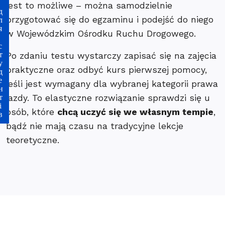
ля студентів
jest to możliwe – można samodzielnie
przygotować się do egzaminu i podejść do niego
w Wojewódzkim Ośrodku Ruchu Drogowego.
Po zdaniu testu wystarczy zapisać się na zajęcia
praktyczne oraz odbyć kurs pierwszej pomocy,
jeśli jest wymagany dla wybranej kategorii prawa
jazdy. To elastyczne rozwiązanie sprawdzi się u
osób, które
chcą uczyć się we własnym tempie
,
bądź nie mają czasu na tradycyjne lekcje
teoretyczne.