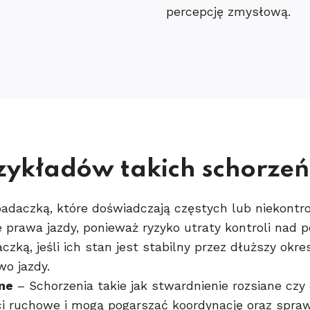
percepcję zmysłową.
rzykładów takich schorzeń
padaczką, które doświadczają częstych lub niekont
prawa jazdy, ponieważ ryzyko utraty kontroli nad p
czką, jeśli ich stan jest stabilny przez dłuższy okr
wo jazdy.
ne
– Schorzenia takie jak stwardnienie rozsiane czy
i ruchowe i mogą pogarszać koordynację oraz spra