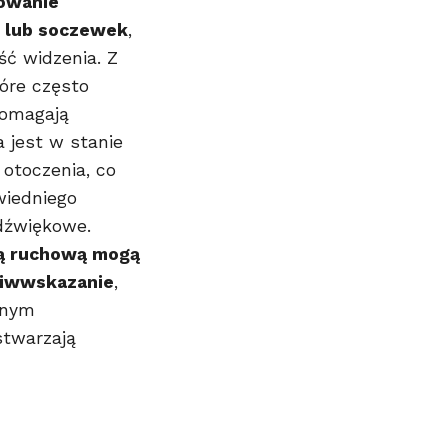
sowanie
 lub soczewek
,
ść widzenia. Z
tóre często
pomagają
a jest w stanie
 otoczenia, co
wiedniego
dźwiękowe.
ją ruchową mogą
ciwwskazanie
,
wnym
stwarzają