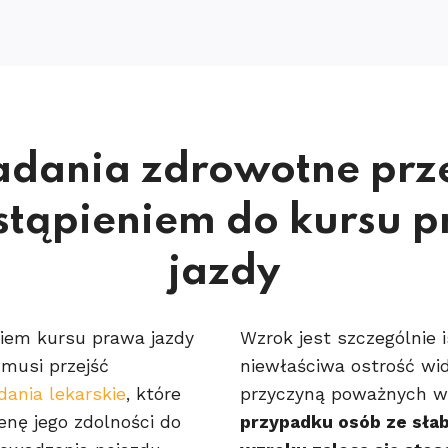
adania zdrowotne prz
stąpieniem do kursu 
jazdy
iem kursu prawa jazdy
Wzrok jest szczególnie i
musi przejść
niewłaściwa ostrość wi
dania lekarskie
, które
przyczyną poważnych w
enę jego zdolności do
przypadku osób ze słab