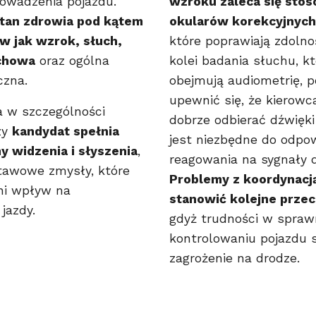
owadzenia pojazdu.
wzroku zaleca się sto
stan zdrowia pod kątem
okularów korekcyjnych
w jak wzrok, słuch,
które poprawiają zdolno
chowa
oraz ogólna
kolei badania słuchu, k
czna.
obejmują audiometrię, 
upewnić się, że kierowc
 w szczególności
dobrze odbierać dźwięki
zy
kandydat spełnia
jest niezbędne do odpo
 widzenia i słyszenia
,
reagowania na sygnały 
tawowe zmysły, które
Problemy z koordynac
ni wpływ na
stanowić kolejne prze
jazdy.
gdyż trudności w spra
kontrolowaniu pojazdu 
zagrożenie na drodze.