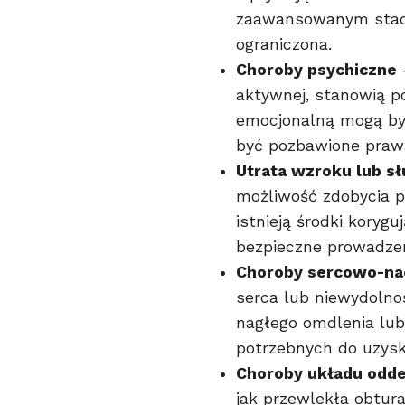
zaawansowanym stadi
ograniczona.
Choroby psychiczne
aktywnej, stanowią p
emocjonalną mogą być
być pozbawione prawa
Utrata wzroku lub s
możliwość zdobycia p
istnieją środki koryg
bezpieczne prowadzen
Choroby sercowo-na
serca lub niewydolno
nagłego omdlenia lub
potrzebnych do uzysk
Choroby układu od
jak przewlekła obtur