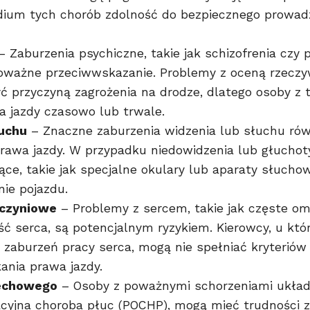
um tych chorób zdolność do bezpiecznego prowad
– Zaburzenia psychiczne, takie jak schizofrenia czy 
oważne przeciwwskazanie. Problemy z oceną rzeczywi
 przyczyną zagrożenia na drodze, dlatego osoby z 
 jazdy czasowo lub trwale.
łuchu
– Znaczne zaburzenia widzenia lub słuchu rów
rawa jazdy. W przypadku niedowidzenia lub głuchoty
ujące, takie jak specjalne okulary lub aparaty słucho
ie pojazdu.
czyniowe
– Problemy z sercem, takie jak częste om
ść serca, są potencjalnym ryzykiem. Kierowcy, u któ
 zaburzeń pracy serca, mogą nie spełniać kryterió
ania prawa jazdy.
dechowego
– Osoby z poważnymi schorzeniami układ
acyjna choroba płuc (POCHP), mogą mieć trudności 