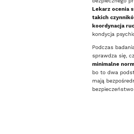
bezpiecznego pr
Lekarz ocenia 
takich czynnikó
koordynacja ru
kondycja psychi
Podczas badania
sprawdza się, c
minimalne normy
bo to dwa pods
mają bezpośred
bezpieczeństwo 