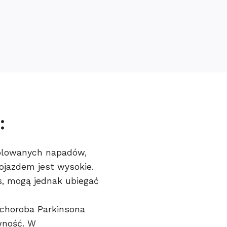
:
rolowanych napadów,
ojazdem jest wysokie.
es, mogą jednak ubiegać
 choroba Parkinsona
wność. W