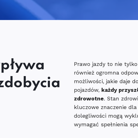
wpływa
Prawo jazdy to nie tylko
również ogromna odpowi
zdobycia
możliwości, jakie daje
pojazdów,
każdy przysz
zdrowotne
. Stan zdrow
kluczowe znaczenie dla
dolegliwości mogą wykl
wymagać spełnienia sp