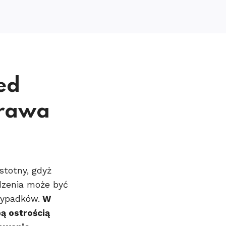
ed
prawa
stotny, gdyż
dzenia może być
ypadków.
W
ą ostrością