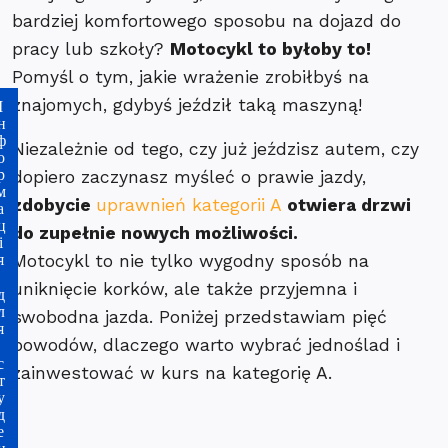
bardziej komfortowego sposobu na dojazd do
pracy lub szkoły?
Motocykl to byłoby to!
Pomyśl o tym, jakie wrażenie zrobiłbyś na
znajomych, gdybyś jeździł taką maszyną!
ля студентів
Niezależnie od tego, czy już jeździsz autem, czy
dopiero zaczynasz myśleć o prawie jazdy,
zdobycie
uprawnień kategorii A
otwiera drzwi
do zupełnie nowych możliwości.
Motocykl to nie tylko wygodny sposób na
uniknięcie korków, ale także przyjemna i
swobodna jazda. Poniżej przedstawiam pięć
powodów, dlaczego warto wybrać jednoślad i
zainwestować w kurs na kategorię A.