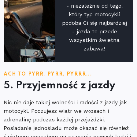
- niezależnie od tego,
który typ motocykli
podoba Ci się najbardziej
- jazda to przede
wszystkim świetna
zabawa!
ACH TO PYRR, PYRR, PYRRR...
5. Przyjemność z jazdy
Nic nie daje takiej wolności i radości z jazdy jak
motocykl. Poczujesz wiatr we włosach i
adrenalinę podczas każdej przejażdżki.
Posiadanie jednośladu może okazać się również
świetnym sposobem na poznanie nowych ludzi i