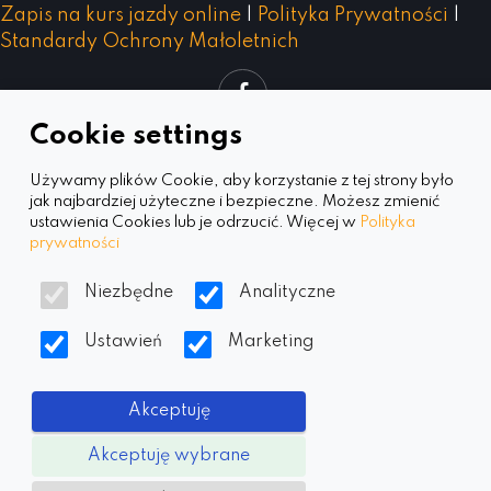
Zapis na kurs jazdy online
|
Polityka Prywatności
|
Standardy Ochrony Małoletnich
Cookie settings
Używamy plików Cookie, aby korzystanie z tej strony było
jak najbardziej użyteczne i bezpieczne. Możesz zmienić
ustawienia Cookies lub je odrzucić. Więcej w
Polityka
©
Copyright Szkoła WEGA 2026.
All
prywatności
Rights Reserved.
Niezbędne
Analityczne
Realizacja:
Agencja SEMLife.
Ustawień
Marketing
Pozycjonowanie Kraków
Akceptuję
Akceptuję wybrane