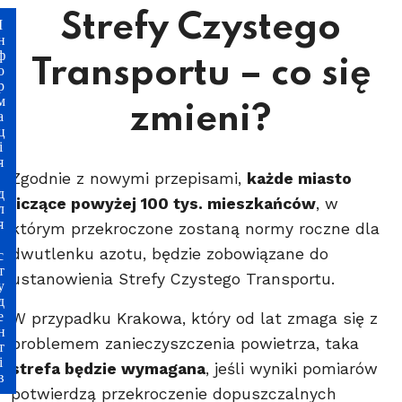
Strefy Czystego
ля студентів
Transportu – co się
zmieni?
Zgodnie z nowymi przepisami,
każde miasto
liczące powyżej 100 tys. mieszkańców
, w
którym przekroczone zostaną normy roczne dla
dwutlenku azotu, będzie zobowiązane do
ustanowienia Strefy Czystego Transportu.
W przypadku Krakowa, który od lat zmaga się z
problemem zanieczyszczenia powietrza, taka
strefa będzie wymagana
, jeśli wyniki pomiarów
potwierdzą przekroczenie dopuszczalnych