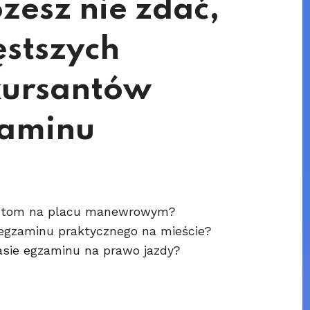
żesz nie zdać,
ęstszych
kursantów
zaminu
santom na placu manewrowym?
ą egzaminu praktycznego na mieście?
sie egzaminu na prawo jazdy?