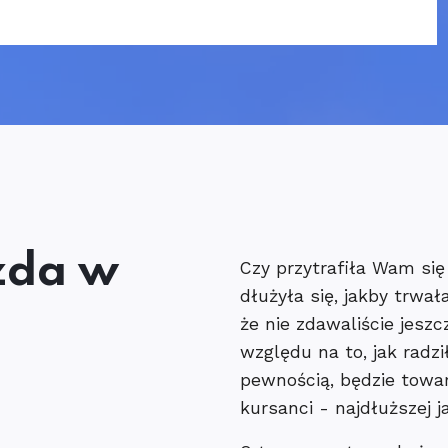
zda w
Czy przytrafiła Wam się
dłużyła się, jakby trwał
że nie zdawaliście jesz
względu na to, jak radzi
pewnością, będzie towar
kursanci - najdłuższej j