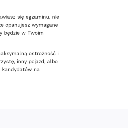
awiasz się egzaminu, nie
brze opanujesz wymagane
ny będzie w Twoim
maksymalną ostrożność i
zystę, inny pojazd, albo
u kandydatów na