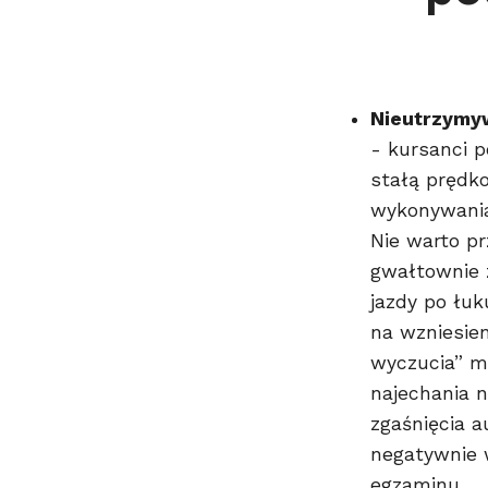
Nieutrzymyw
- kursanci 
stałą prędko
wykonywani
Nie warto pr
gwałtownie 
jazdy po łuk
na wzniesien
wyczucia” m
najechania n
zgaśnięcia a
negatywnie 
egzaminu.