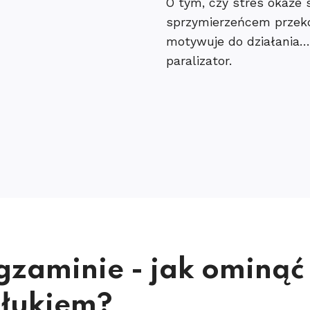
O tym, czy stres okaże 
sprzymierzeńcem przekon
motywuje do działania…
paralizator.
gzaminie - jak ominąć 
 łukiem?