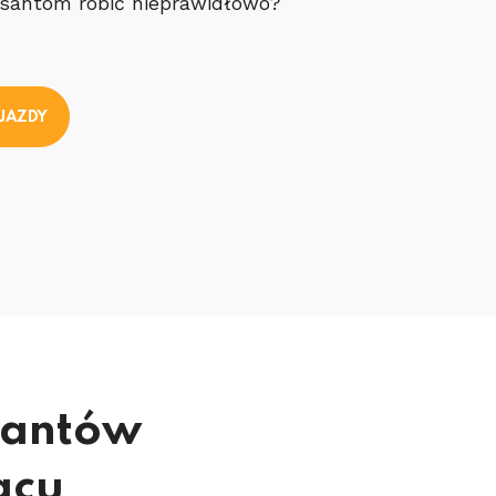
rsantom robić nieprawidłowo?
 JAZDY
santów
acu