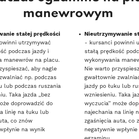
manewrowym
anie stałej prędkości
Nieutrzymywanie st
powinni utrzymywać
- kursanci powinni
ść podczas jazdy i
stałą prędkość podc
a manewrów na placu.
wykonywania manew
zyspieszać, aby nagle
Nie warto przyspies
zwalniać np. podczas
gwałtownie zwalnia
u lub podczas ruszania
jazdy po łuku lub ru
iu. Taka jazda „bez
wzniesieniu. Taka ja
oże doprowadzić do
wyczucia” może dop
a linię na łuku lub
najechania na linię 
uta, co znów
zgaśnięcia auta, co
wpłynie na wynik
negatywnie wpłynie
egzaminu.