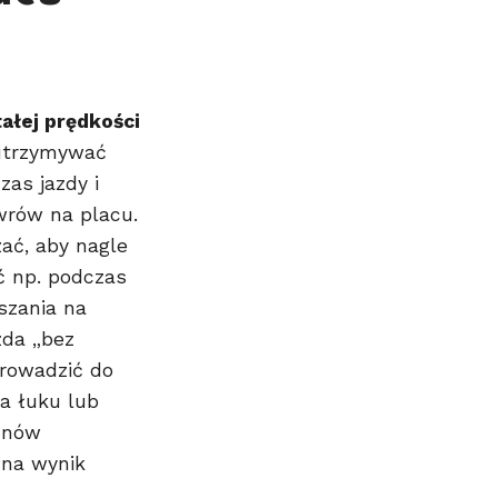
ałej prędkości
 utrzymywać
zas jazdy i
rów na placu.
zać, aby nagle
ć np. podczas
szania na
zda „bez
rowadzić do
na łuku lub
 znów
 na wynik