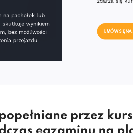
zdarza się ku
e na pachołek lub
ku skutkuje wynikiem
m, bez możliwości
UMÓW SIĘ NA
enia przejazdu.
 popełniane przez kur
dczas egzaminu na pl