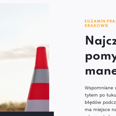
EGZAMIN PRA
KRAKOWIE
Najc
pomy
man
Wspomniane w
tyłem po łuku
błędów podcza
ma miejsce n